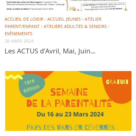
ACCUEIL DE LOISIR
/
ACCUEIL JEUNES
/
ATELIER
PARENT/ENFANT
/
ATELIERS ADULTES & SENIORS
/
EVÈNEMENTS
28 MARS 2024
Les ACTUS d’Avril, Mai, Juin…