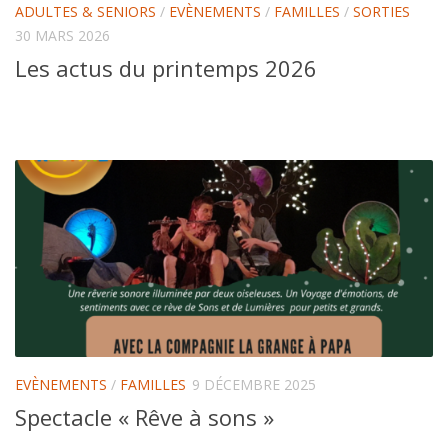
ADULTES & SENIORS
/
EVÈNEMENTS
/
FAMILLES
/
SORTIES
30 MARS 2026
Les actus du printemps 2026
EVÈNEMENTS
/
FAMILLES
9 DÉCEMBRE 2025
Spectacle « Rêve à sons »