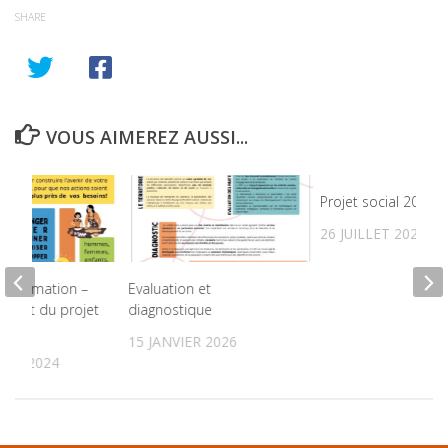
SHARE
VOUS AIMEREZ AUSSI...
Projet social 2022-
26 JUILLET 2021
’information –
Evaluation et
ement du projet
diagnostique
15 JANVIER 2026
BRE 2024